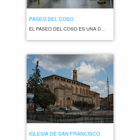
PASEO DEL COSO
EL PASEO DEL COSO ES UNA DE LAS AVENIDAS MÁS EMBLEMÁTICAS Y PINTORESCAS DE BARBASTRO. ESTA AVENIDA PEATONAL, CON SU CARACTERÍSTICO ARCO DE ENTRADA, RECORRE EL ANTIGUO TRAZADO DEL COSO, QUE SOLÍA SER EL LUGAR DE CELEBRACIÓN DE CORRIDAS DE TOROS Y OTROS EVENTOS FESTIVOS. HOY EN DÍA, EL PASEO DEL COSO ES UN LUGAR TRANQUILO Y ACOGEDOR, IDEAL PARA PASEAR Y DISFRUTAR DE LA ARQUITECTURA HISTÓRICA QUE LO RODEA. A LO LARGO DE ESTE PASEO, LOS VISITANTES PUEDEN ADMIRAR EDIFICIOS EMBLEMÁTICOS COMO LA CATEDRAL DE SANTA MARÍA DE LA ASUNCIÓN Y EL PALACIO EPISCOPAL, QUE SE ALZAN MAJESTUOSAMENTE A AMBOS LADOS DE LA AVENIDA. LOS BANCOS DE PIEDRA A LO LARGO DEL PASEO INVITAN A SENTARSE Y DISFRUTAR DEL AMBIENTE RELAJADO, MIENTRAS QUE LOS ÁRBOLES PROPORCIONAN SOMBRA FRESCA EN LOS DÍAS SOLEADOS. LAS FAROLAS ANTIGUAS AÑADEN UN ENCANTO ESPECIAL AL LUGAR, ESPECIALMENTE CUANDO SE ILUMINAN POR LA NOCHE. DURANTE EL DÍA, EL PASEO DEL COSO ES UN LUGAR POPULAR PARA DAR UN PASEO TRANQUILO, HACER FOTOS DE LOS HERMOSOS EDIFICIOS Y DISFRUTAR DE LA VIDA LOCAL. LOS BARES Y CAFETERÍAS CERCANOS OFRECEN LA OPORTUNIDAD DE DETENERSE Y TOMAR ALGO MIENTRAS SE OBSERVA EL IR Y VENIR DE LA GENTE.
IGLESIA DE SAN FRANCISCO