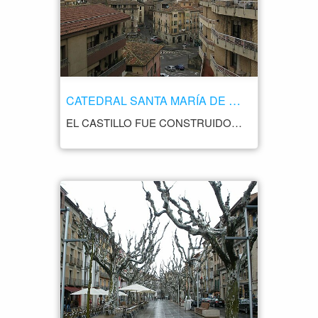
CATEDRAL SANTA MARÍA DE LA ASUNCIÓN
EL CASTILLO FUE CONSTRUIDO EN EL SIGLO XI POR LOS MUSULMANES Y POSTERIORMENTE FUE CONQUISTADO POR EL REY SANCHO RAMÍREZ EN EL AÑO 1083, CONVIRTIÉNDOSE EN PARTE DEL REINO DE ARAGÓN. FUE UNA PIEZA CLAVE EN LA DEFENSA DE LA ZONA DURANTE LA RECONQUISTA. SE UBICA EN LO ALTO DE UNA COLINA, DESDE DONDE OFRECE UNAS VISTAS IMPRESIONANTES DEL ENTORNO, INCLUIDO EL VALLE DEL RÍO CINCA Y EL PIRINEO. EL CASTILLO HA SIDO RESTAURADO Y CONSERVA SU ESTRUCTURA ORIGINAL, CON MURALLAS, TORRES Y UN PATIO DE ARMAS. EN SU INTERIOR ALBERGA UN CENTRO DE INTERPRETACIÓN QUE PERMITE A LOS VISITANTES CONOCER MÁS SOBRE LA HISTORIA Y LA IMPORTANCIA ESTRATÉGICA DE ESTA FORTALEZA.