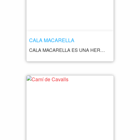
CALA MACARELLA
CALA MACARELLA ES UNA HERMOSA PLAYA QUE SE ENCUENTRA EN LA COSTA SUR DE LA ISLA DE MENORCA CONCRETAMENTE EN EL. MUNICIPIO DE CIUTADELLA, A UNOS 12 KILÓMETROS AL SUR DE LA CIUDAD DE CIUTADELLA ADEMÁS LA CALA ESTA SITUADA EN UNA BAHÍA EN FORMA DE MEDIA LUNA, RODEADA DE ACANTILADOS Y BOSQUES DE PINOS Y ENCINAS, LO QUE LA CONVIERTE EN UN LUGAR REALMENTE IMPRESIONANTE. LA PLAYA DE CALA MACARELLA TIENE UNA EXTENSIÓN DE UNOS 140 METROS DE LARGO Y UNOS 70 METROS DE ANCHO, CON UNA ARENA BLANCA Y FINA Y AGUAS CRISTALINAS DE COLOR TURQUESA. ES UNA PLAYA MUY POPULAR Y CONCURRIDA EN VERANO DEBIDO A SU BELLEZA, PERO ES RECOMENDABLE VISITARLA TEMPRANO PARA EVITAR LAS AGLOMERACIONES.