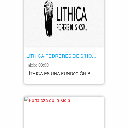
LITHICA PEDRERES DE S´HOSTAL
Inicio: 09:30
LÍTHICA ES UNA FUNDACIÓN PRIVADA SIN ÁNIMO DE LUCRO NACIDA POR LA URGENCIA DE EVITAR LA DESAPARICIÓN DE LAS CANTERAS DE MARÉS DE MENORCA BAJO LOS ESCOMBROS, ESPACIOS SUGERENTES Y ESPECTACULARES CREADOS POR LA MANO DEL HOMBRE. DESDE 1994 LÍTHICA DESARROLLA LA REHABILITACIÓN INTEGRAL DE LAS PEDRERES DE S’HOSTAL (CANTERAS DE S’HOSTAL), CONVERTIDAS EN ESPACIO LÚDICO Y CULTURAL, RESPETANDO SIEMPRE SU PERSONALIDAD COMO CANTERA, GRAN JARDÍN Y LABERINTO. PROMUEVE LAS CANTERAS COMO HERENCIA DEL TRABAJO DEL HOMBRE EN EL PAISAJE, TESTIMONIOS DE UNA ARQUITECTURA EN NEGATIVO EXCAVADA EN LA ROCA Y ESPACIOS COLONIZADOS POR LA NATURALEZA. PARALELAMENTE LA FUNDACIÓN TRABAJA Y COLABORA CON OTRAS ENTIDADES EN LA DIVULGACIÓN Y DEFENSA DEL MUNDO DE LA CULTURA DE LA PIEDRA DE MENORCA. NOTA ACCESO EXCLUSIVO CON TICKET ONLINE HORARIO ENERO A MARZO LUNES A DOMINGO 09.30 A 14.30 ABRIL A OCTUBRE 09.30 A 14.30 16.30H HASTA LA PUESTA DE SOL DOMINGOS 09.30 A 14.30 29 OCTUBRE A 20 DICIEMBRE 09.30 A 14.30 CIERRES ESPECIALES 21 DICIEMBRE 2023 A 19 ENERO 2024 (INICIO 20 ENERO) SANT JOAN 23 JUNIO A PARTIR DE LAS 13H 24 Y 25 JUNIO 1 JULIO POR RAZONES DE ORGANIZACIÓN INTERNA 7 JULIO (TARDE), POR PREPARATIVOS DE CONCIERTO 20 JULIO (TARDE) POR PREPARATIVOS DEL CONCIERTO 7 SEPTIEMBRE, POR RAZONES DE ORGANIZACIÓN INTERNA 2 OCTUBRE, POR RAZONES DE ORGANIZACIÓN INTERNA PRECIO 7€ GENERAL 4€ REDUCIDA SENIOR (A PARTIR DE 65 AÑOS) RESIDENTE MENORCA GRUPO (A PARTIR DE 12 PERSONAS) 0€ INFANTIL (HASTA 12 AÑOS) 20€ PASE ANUAL ABONO NOMINAL AMIGOS DE LA FUNDACIÓN LÍTHICA GRATUITO CONTACTO +34 971 48 15 78