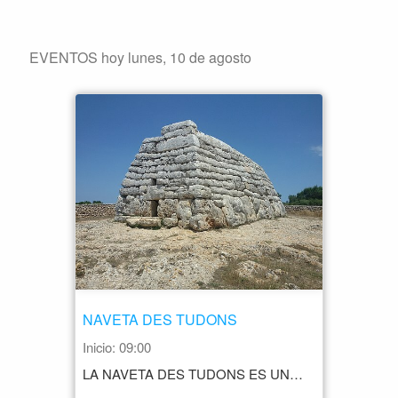
EVENTOS hoy lunes, 10 de agosto
NAVETA DES TUDONS
Inicio: 09:00
LA NAVETA DES TUDONS ES UNA DE LAS ESTRUCTURAS FUNERARIAS MÁS FAMOSAS Y MEJOR CONSERVADAS DE LA CULTURA TALAYÓTICA, QUE SE DESARROLLÓ EN LAS ISLAS BALEARES ENTRE EL 1200 A.C. Y EL 750 A.C. HORARIO DE NOVIEMBRE A ABRIL: ACCESO LIBRE DE MAYO A OCTUBRE: LUNES 9.00 A 16.15 MARTES A DOMINGO 9.00 A 20.15 PARKING AMPLIO Y GRATUITO. CAPACIDAD PARA COCHES, AUTOCARAVANAS Y AUTOBUSES PRECIO 2€ CONTACTO +34 971 15 78 00