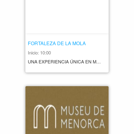
FORTALEZA DE LA MOLA
Inicio: 10:00
UNA EXPERIENCIA ÚNICA EN MENORCA QUE YA HAN VIVIDO MÁS DE 500.000 PERSONAS. UNA VISITA OBLIGADA PARA ENTENDER LA HISTORIA DE LA ISLA. HORARIO ENERO: CERRADO FEBRERO - MARZO: MARTES A DOMINGO 10.00 A 14.00 (LUNES CERRADO) ABRIL: MARTES A DOMINGO 10.00 A 20.00 SÁBADO 29/04 10.00 A 14.00 MAYO A SEPTIEMBRE LUNES A DOMINGO 10.00 A 20.30 OCTUBRE: LUNES A DOMINGO 1 - 15: 10.00 A 19:30 16 - 28 10.00 A 19.00 29 - 31: 10.00 A 18.00 NOVIEMBRE: MARTES A DOMINGO 10.00 A 14.00 (LUNES CERRADO) DICIEMBRE: HASTA EL 10 DE DICIEMBRE 10.00 A 14-00 A PARTIR DEL 11 DE DICIEMBRE: CERRADO PRECIO LAS ENTRADAS SE COMPRAN PRESENCIALMENTE EN LA RECEPCIÓN DE LA FORTALEZA GENERAL: 8,00 € ENTRADAS CON DESCUENTO: ESTUDIANTES UNIVERSITARIOS/AS, CARNET JOVEN (10% DESCUENTO): 7,20 € GRUPOS + 20 PAX (20% DESCUENTO): 6,40 € +65 AÑOS, PENSIONISTAS Y JÓVENES 12-16 AÑOS: 5,50 € RESIDENTES DE MENORCA: 5,50 € NIÑOS/AS 6-11 AÑOS: 4,00 € ENTRADA GRATUÍTA (NIÑOS/AS 0-5 AÑOS) CONTACTO +34 971 36 40 40 +34 686 65 94 00