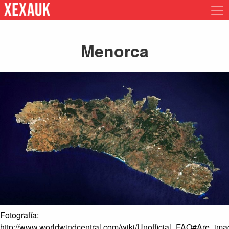
Menorca
Fotografía:
http://www.worldwindcentral.com/wiki/Unofficial_FAQ#Are_i