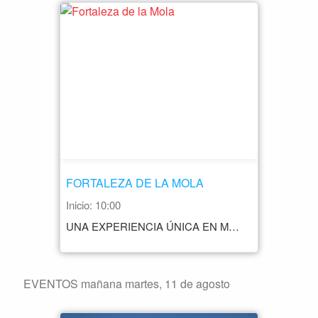
FORTALEZA DE LA MOLA
Inicio: 10:00
UNA EXPERIENCIA ÚNICA EN MENORCA QUE YA HAN VIVIDO MÁS DE 500.000 PERSONAS. UNA VISITA OBLIGADA PARA ENTENDER LA HISTORIA DE LA ISLA. HORARIO ENERO: CERRADO FEBRERO - MARZO: MARTES A DOMINGO 10.00 A 14.00 (LUNES CERRADO) ABRIL: MARTES A DOMINGO 10.00 A 20.00 SÁBADO 29/04 10.00 A 14.00 MAYO A SEPTIEMBRE LUNES A DOMINGO 10.00 A 20.30 OCTUBRE: LUNES A DOMINGO 1 - 15: 10.00 A 19:30 16 - 28 10.00 A 19.00 29 - 31: 10.00 A 18.00 NOVIEMBRE: MARTES A DOMINGO 10.00 A 14.00 (LUNES CERRADO) DICIEMBRE: HASTA EL 10 DE DICIEMBRE 10.00 A 14-00 A PARTIR DEL 11 DE DICIEMBRE: CERRADO PRECIO LAS ENTRADAS SE COMPRAN PRESENCIALMENTE EN LA RECEPCIÓN DE LA FORTALEZA GENERAL: 8,00 € ENTRADAS CON DESCUENTO: ESTUDIANTES UNIVERSITARIOS/AS, CARNET JOVEN (10% DESCUENTO): 7,20 € GRUPOS + 20 PAX (20% DESCUENTO): 6,40 € +65 AÑOS, PENSIONISTAS Y JÓVENES 12-16 AÑOS: 5,50 € RESIDENTES DE MENORCA: 5,50 € NIÑOS/AS 6-11 AÑOS: 4,00 € ENTRADA GRATUÍTA (NIÑOS/AS 0-5 AÑOS) CONTACTO +34 971 36 40 40 +34 686 65 94 00
EVENTOS mañana martes, 11 de agosto