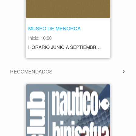
MUSEO DE MENORCA
Inicio: 10:00
HORARIO JUNIO A SEPTIEMBRE MARTES A SÁBADOS 10.00 A 14.00 18.00 A 20.00 DOMINGOS Y FESTIVOS 10.00 A 14.00 CERRADO TODOS LOS LUNES LOS DÍAS 7 Y 8 DE SEPTIEMBRE. LA TAQUILLA PERMANECERÁ ABIERTA HASTA MEDIA HORA ANTES DEL CIERRE. OCTUBRE A MAYO MARTES Y JUEVES 1.000 A 18.00 MIÉRCOLES, VIERNES SÁBADOS, DOMINGOS Y FESTIVOS 10.00 A 14.00 PRECIO ENTRADA GENERAL: 4€ ENTRADAS REDUCIDAS: 3€ CONTACTO +34 971 35 09 55
RECOMENDADOS