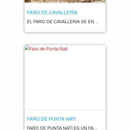
FARO DE CAVALLERÍA
EL FARO DE CAVALLERIA SE ENCUENTRA EN EL CABO DE CAVALLERIA, EN LA PARTE NORTE DE MENORCA. ESTE FARO, CONSTRUIDO EN EL SIGLO XIX, ESTÁ SITUADO EN UNA UBICACIÓN ESTRATÉGICA PARA LA NAVEGACIÓN EN EL MAR MEDITERRÁNEO. ES UNO DE LOS FAROS MÁS ANTIGUOS DE LA ISLA. LA ZONA QUE RODEA EL FARO DE CAVALLERIA ES CONOCIDA POR SU BELLEZA NATURAL Y SU PAISAJE ESCARPADO. DESDE EL FARO, SE OBTIENEN VISTAS PANORÁMICAS DEL MAR Y DE LA COSTA NORTE DE MENORCA. AL IGUAL QUE OTROS FAROS EN MENORCA, EL FARO DE CAVALLERIA ES CONOCIDO POR OFRECER IMPRESIONANTES VISTAS AL ATARDECER. MUCHAS PERSONAS VISITAN ESTE FARO PARA DISFRUTAR DE LOS COLORES CÁLIDOS DEL CIELO AL FINAL DEL DÍA.
FARO DE PUNTA NATI
FARO DE PUNTA NATI ES UN FARO UBICADO EN LA PUNTA NOROESTE DE MENORCA, EN LAS ISLAS BALEARES. EL FARO DE PUNTA NATI SE ENCUENTRA EN LA COSTA NOROESTE DE MENORCA, CERCA DE CIUDADELA, UNA DE LAS PRINCIPALES CIUDADES DE LA ISLA. CONSTRUIDO EN EL SIGLO XIX, EL FARO DE PUNTA NATI ES CONOCIDO POR SU ARQUITECTURA Y SU ENTORNO ROCOSO. LA ZONA QUE RODEA EL FARO OFRECE VISTAS IMPRESIONANTES DEL PAISAJE MARINO Y DE LA COSTA. EL FARO DE PUNTA NATI ES CONOCIDO COMO UN BUEN LUGAR PARA DISFRUTAR DE ATARDECERES PINTORESCOS. LA COMBINACIÓN DE LA ESTRUCTURA DEL FARO Y EL PAISAJE CIRCUNDANTE LO CONVIERTEN EN UN SITIO POPULAR PARA AQUELLOS QUE BUSCAN EXPERIENCIAS VISUALES INOLVIDABLES AL FINAL DEL DÍA. EL FARO ES ACCESIBLE POR CARRETERA Y HAY SEÑALES QUE INDICAN CÓMO LLEGAR. EL FARO DE PUNTA NATI TIENE UNA HISTORIA MARÍTIMA INTERESANTE Y HA SIDO UN PUNTO DE REFERENCIA IMPORTANTE PARA LA NAVEGACIÓN EN LA COSTA NOROESTE DE MENORCA.