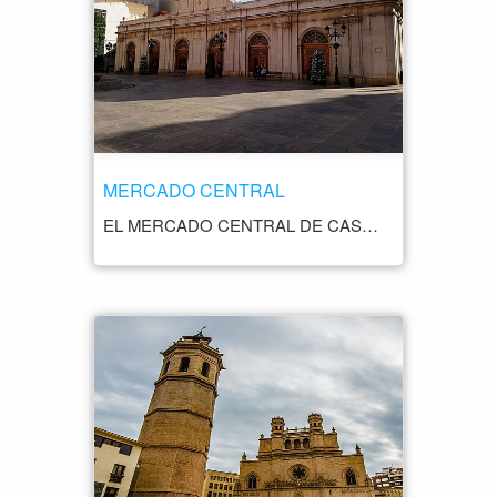
MERCADO CENTRAL
EL MERCADO CENTRAL DE CASTELLÓN DE LA PLANA ES UN EDIFICIO HISTÓRICO SITUADO EN EL CENTRO DE LA CIUDAD, QUE CUENTA CON UNA GRAN VARIEDAD DE PUESTOS QUE OFRECEN PRODUCTOS FRESCOS Y DE ALTA CALIDAD. EL MERCADO FUE INAUGURADO EN 1927 Y ES CONSIDERADO UNO DE LOS MEJORES EJEMPLOS DE LA ARQUITECTURA MODERNISTA EN LA CIUDAD. CUENTA CON UNA IMPRESIONANTE ESTRUCTURA METÁLICA Y DE VIDRIO, QUE PERMITE LA ENTRADA DE LUZ NATURAL Y CREA UNA ATMÓSFERA LUMINOSA Y ACOGEDORA EN EL INTERIOR DEL MERCADO. EN LOS PUESTOS DEL MERCADO CENTRAL DE CASTELLÓN SE PUEDEN ENCONTRAR UNA GRAN VARIEDAD DE PRODUCTOS FRESCOS, COMO FRUTAS, VERDURAS, CARNES, PESCADOS Y MARISCOS, ASÍ COMO PRODUCTOS TÍPICOS DE LA GASTRONOMÍA LOCAL, COMO LA PAELLA, LOS DULCES Y LOS EMBUTIDOS. ADEMÁS DE LA OFERTA GASTRONÓMICA, EL MERCADO TAMBIÉN ES UN LUGAR IDEAL PARA CONOCER LA VIDA Y LA CULTURA DE LA CIUDAD. ES UN ESPACIO LLENO DE ACTIVIDAD Y MOVIMIENTO, DONDE SE PUEDEN OBSERVAR LAS COSTUMBRES Y TRADICIONES LOCALES, ASÍ COMO DISFRUTAR DEL AMBIENTE ANIMADO Y FESTIVO QUE CARACTERIZA A LA CIUDAD DE CASTELLÓN.