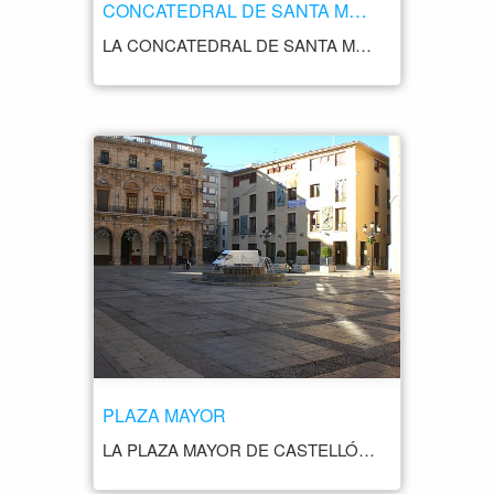
CONCATEDRAL DE SANTA MARÍA LA MAYOR
LA CONCATEDRAL DE SANTA MARÍA LA MAYOR ES UNO DE LOS MONUMENTOS MÁS IMPORTANTES DE CASTELLÓN DE LA PLANA. DESDE EL SIGLO XII HUBO UN EDIFICIO RELIGIOSO QUE FUE DESTRUIDO EN NUMEROSAS OCASIONES POR INCENDIOS Y GUERRAS ASI QUE LA IGLESIA QUE VEMOS ACTUALMENTE ES UNA RECONSTRUCCIÓN RECIENTE QUE SE TERMINÓ EN EL AÑO 2001. LA CONCATEDRAL CUENTA CON UNA FACHADA DE PIEDRA TALLADA, CON UNA SERIE DE ARCOS Y CAPITELES DECORADOS CON ESCULTURAS Y RELIEVES. EN EL INTERIOR, DESTACA SU IMPRESIONANTE NAVE CENTRAL, QUE ESTÁ DECORADA CON PINTURAS Y ESCULTURAS DE GRAN BELLEZA. UNO DE LOS ELEMENTOS MÁS DESTACADOS DE LA CONCATEDRAL ES SU CAMPANARIO, CONOCIDO COMO EL FADRÍ, QUE SE ELEVA A UNOS 60 METROS DE ALTURA Y ES CONSIDERADO UNO DE LOS SÍMBOLOS DE LA CIUDAD. ADEMÁS DE SU BELLEZA ARQUITECTÓNICA, LA CONCATEDRAL DE SANTA MARÍA LA MAYOR TAMBIÉN ES UN LUGAR DE GRAN IMPORTANCIA RELIGIOSA PARA LA CIUDAD. FUE DECLARADA CONCATEDRAL EN 1937, Y DESDE ENTONCES HA SIDO EL LUGAR DONDE SE CELEBRAN MUCHOS EVENTOS RELIGIOSOS IMPORTANTES DE LA CIUDAD.
PLAZA MAYOR
LA PLAZA MAYOR DE CASTELLÓN DE LA PLANA ES UNA DE LAS PLAZAS MÁS IMPORTANTES DE LA CIUDAD. ESTÁ SITUADA EN EL CENTRO HISTÓRICO DE LA CIUDAD Y ES EL CORAZÓN DEL CASCO ANTIGUO. LA PLAZA FUE CONSTRUIDA EN EL SIGLO XVII Y HA SIDO UN LUGAR DE ENCUENTRO Y ACTIVIDAD SOCIAL DESDE ENTONCES. ES UN ESPACIO PEATONAL CON UNA SUPERFICIE DE UNOS 5.000 METROS CUADRADOS Y ESTÁ RODEADA DE EDIFICIOS HISTÓRICOS, COMO LA CASA CONSISTORIAL, LA TORRE CAMPANARIO DE LA CATEDRAL DE SANTA MARÍA Y LA ANTIGUA CASA DE LA CIUDAD. EN LA PLAZA MAYOR DE CASTELLÓN DE LA PLANA SE CELEBRAN MUCHOS EVENTOS Y ACTIVIDADES CULTURALES, COMO CONCIERTOS, FESTIVALES, FERIAS Y MERCADOS. DURANTE LA NAVIDAD, LA PLAZA SE LLENA DE LUCES Y DECORACIONES NAVIDEÑAS, CREANDO UN AMBIENTE MÁGICO Y FESTIVO. ADEMÁS, EN LA PLAZA MAYOR SE ENCUENTRA LA FUENTE DEL REY, UNA FUENTE DE ESTILO BARROCO QUE FUE CONSTRUIDA EN 1686 Y ES UNO DE LOS MONUMENTOS MÁS EMBLEMÁTICOS DE LA CIUDAD.