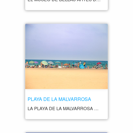
PLAYA DE LA MALVARROSA
LA PLAYA DE LA MALVARROSA SE ENCUENTRA EN LA LOCALIDAD DE ALMASSORA, A UNOS 8 KILÓMETROS AL NORTE DE LA CIUDAD DE CASTELLÓN DE LA PLANA. ES UNA PLAYA DE ARENA FINA Y DORADA CON UNA LONGITUD DE APROXIMADAMENTE 1,5 KILÓMETROS Y UNA ANCHURA MEDIA DE UNOS 60 METROS. CUENTA CON AGUAS CRISTALINAS Y UNA PENDIENTE SUAVE, POR LO QUE ES MUY ADECUADA PARA EL BAÑO Y PARA LA PRÁCTICA DE DEPORTES ACUÁTICOS COMO EL WINDSURF O EL KITESURF. LA PLAYA DE LA MALVARROSA CUENTA CON UNA AMPLIA OFERTA DE SERVICIOS Y EQUIPAMIENTOS PARA LOS VISITANTES, COMO CHIRINGUITOS, RESTAURANTES, DUCHAS, ASEOS, APARCAMIENTO, ZONAS DEPORTIVAS, VIGILANCIA Y SOCORRISMO.