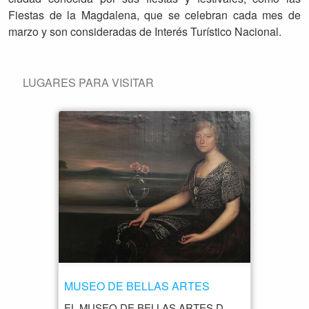
Fiestas de la Magdalena, que se celebran cada mes de
marzo y son consideradas de Interés Turístico Nacional.
LUGARES PARA VISITAR
MUSEO DE BELLAS ARTES
EL MUSEO DE BELLAS ARTES DE CASTELLÓN DE LA PLANA ALBERGA UNA COLECCIÓN DE ARTE ESPAÑOL QUE ABARCA DESDE LA EDAD MEDIA HASTA EL SIGLO XX. EL MUSEO CUENTA CON OBRAS DE ARTISTAS COMO EL GRECO, ZURBARÁN, GOYA, SOROLLA Y MUCHOS OTROS. LA UBICACIÓN DEL MUSEO ES EN LA AVENIDA DE LOS HERMANOS BOU, NÚMERO 28, EN EL CENTRO DE LA CIUDAD DE CASTELLÓN DE LA PLANA. ADEMÁS DE LA COLECCIÓN PERMANENTE, EL MUSEO TAMBIÉN ORGANIZA EXPOSICIONES TEMPORALES, CONFERENCIAS Y OTRAS ACTIVIDADES CULTURALES RELACIONADAS CON EL ARTE. EL EDIFICIO EN SÍ TAMBIÉN ES UNA ATRACCIÓN ARQUITECTÓNICA, YA QUE SE ENCUENTRA EN UN PALACIO DEL SIGLO XVIII QUE HA SIDO RESTAURADO Y ADAPTADO PARA SU USO COMO MUSEO.