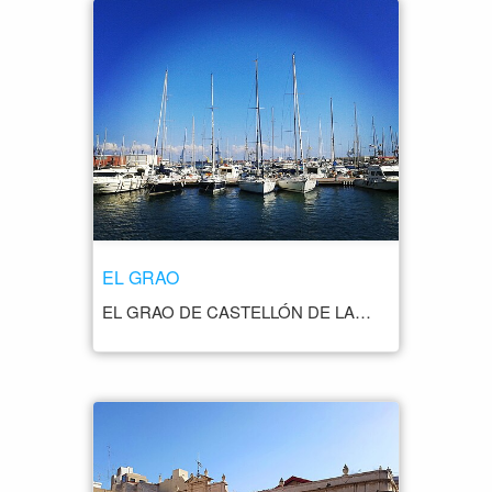
EL GRAO
EL GRAO DE CASTELLÓN DE LA PLANA ES UN BARRIO MARÍTIMO SITUADO AL NORTE DE LA CIUDAD, EN LA DESEMBOCADURA DEL RÍO SECO. ES UNO DE LOS LUGARES MÁS TURÍSTICOS Y CONCURRIDOS DE LA CIUDAD, YA QUE CUENTA CON UNA GRAN OFERTA DE OCIO, TURISMO Y GASTRONOMÍA. EL GRAO DE CASTELLÓN ES UN LUGAR IDEAL PARA DISFRUTAR DEL MAR Y LA PLAYA, YA QUE CUENTA CON UNA AMPLIA PLAYA DE ARENA FINA Y AGUAS CRISTALINAS, ASÍ COMO CON UN PUERTO DEPORTIVO DONDE SE PUEDEN PRACTICAR DEPORTES NÁUTICOS Y DISFRUTAR DE LA NAVEGACIÓN. ADEMÁS DE SU OFERTA TURÍSTICA, EL GRAO DE CASTELLÓN CUENTA CON UNA AMPLIA OFERTA GASTRONÓMICA, CON NUMEROSOS RESTAURANTES Y BARES QUE OFRECEN PLATOS TÍPICOS DE LA GASTRONOMÍA LOCAL, COMO LOS ARROCES, LOS PESCADOS Y LOS MARISCOS. EL GRAO DE CASTELLÓN ES TAMBIÉN UN LUGAR IDEAL PARA PASEAR Y DISFRUTAR DE SU AMBIENTE ANIMADO Y FESTIVO. CUENTA CON NUMEROSAS TIENDAS, BARES Y TERRAZAS DONDE SE PUEDEN TOMAR UNAS TAPAS O UNA COPA, ASÍ COMO CON UN CINE Y UN TEATRO DONDE SE PUEDEN DISFRUTAR DE LAS ÚLTIMAS PELÍCULAS Y ESPECTÁCULOS.