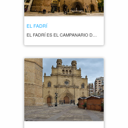
EL FADRÍ
EL FADRÍ ES EL CAMPANARIO DE LA CONCATEDRAL DE SANTA MARÍA LA MAYOR DE CASTELLÓN DE LA PLANA. EL NOMBRE DE FADRÍ PROVIENE DEL TÉRMINO "PADRINO", YA QUE SEGÚN LA TRADICIÓN POPULAR, LOS PADRINOS DE BAUTIZO DE LOS NIÑOS QUE NACÍAN EN LA CIUDAD TENÍAN QUE SUBIR AL CAMPANARIO PARA TOCAR LA CAMPANA MÁS GRANDE Y ANUNCIAR EL NACIMIENTO DEL NUEVO CIUDADANO. EL FADRÍ SE CONSTRUYÓ EN EL SIGLO XV Y ESTÁ CONSTRUIDO EN ESTILO GÓTICO VALENCIANO. SE ELEVA A UNOS 60 METROS DE ALTURA Y CUENTA CON UNA ESCALERA DE CARACOL DE 189 ESCALONES QUE LLEVA HASTA SU CIMA. DESDE ALLÍ, SE PUEDE DISFRUTAR DE UNA IMPRESIONANTE VISTA PANORÁMICA DE LA CIUDAD Y DE SUS ALREDEDORES. EN SU INTERIOR, EL FADRÍ CUENTA CON UN CONJUNTO DE CAMPANAS QUE SE UTILIZAN PARA MARCAR LAS HORAS DEL DÍA Y PARA ANUNCIAR LOS EVENTOS RELIGIOSOS MÁS IMPORTANTES DE LA CIUDAD.