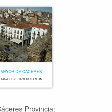
 MAYOR DE CÁCERES
LA PLAZA MAYOR DE CÁCERES ES UNA DE LAS PLAZAS MÁS EMBLEMÁTICAS Y VISITADAS DE LA CIUDAD. SE ENCUENTRA EN PLENO CENTRO HISTÓRICO Y ES UN LUGAR MUY CONCURRIDO POR TURISTAS Y LOCALES POR SU BELLEZA ARQUITECTÓNICA Y SU AMBIENTE ANIMADO. LA PLAZA ESTÁ RODEADA POR EDIFICIOS HISTÓRICOS DE GRAN IMPORTANCIA, COMO EL AYUNTAMIENTO, LA TORRE DEL BUJACO Y LA CASA DE LOS CÁCERES-OVANDO. ESTOS EDIFICIOS DATAN DE DIFERENTES ÉPOCAS, LO QUE LES DA UN GRAN VALOR ARQUITECTÓNICO Y CULTURAL.
Cáceres Provincia: