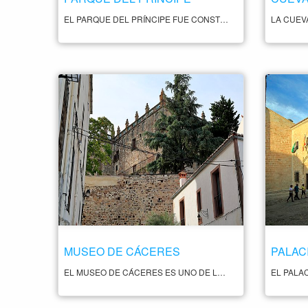
EL PARQUE DEL PRÍNCIPE FUE CONSTRUIDO EN EL SIGLO XIX Y ES UNO DE LOS PARQUES MÁS IMPORTANTES Y POPULARES DE LA CIUDAD. EL PARQUE CUENTA CON UNA SUPERFICIE DE MÁS DE 14 HECTÁREAS Y ES UN LUGAR IDEAL PARA PASEAR, HACER DEPORTE O SIMPLEMENTE RELAJARSE. EN SU INTERIOR SE PUEDEN ENCONTRAR NUMEROSAS ESPECIES VEGETALES, ALGUNAS DE ELLAS EXÓTICAS, ASÍ COMO FUENTES, ESTANQUES Y CAMINOS ARBOLADOS. EN EL PARQUE DEL PRÍNCIPE TAMBIÉN SE ENCUENTRA EL MUSEO DE LA CIUDAD, QUE ALBERGA IMPORTANTES COLECCIONES ARQUEOLÓGICAS, ETNOGRÁFICAS Y ARTÍSTICAS RELACIONADAS CON LA HISTORIA DE LA CIUDAD DE CÁCERES Y SU ENTORNO. EL PARQUE DEL PRÍNCIPE ES UN LUGAR MUY POPULAR ENTRE LOS HABITANTES DE CÁCERES, ESPECIALMENTE EN LOS DÍAS DE SOL Y BUEN TIEMPO, Y ES UN ESPACIO VERDE DE GRAN VALOR ECOLÓGICO Y CULTURAL EN EL CORAZÓN DE LA CIUDAD.
MUSEO DE CÁCERES
EL MUSEO DE CÁCERES ES UNO DE LOS MUSEOS MÁS IMPORTANTES DE EXTREMADURA, SITUADO EN EL CENTRO HISTÓRICO DE LA CIUDAD, EN LA PLAZA DE LAS VELETAS. ESTE MUSEO ESTÁ DEDICADO A LA ARQUEOLOGÍA Y A LA HISTORIA DE LA CIUDAD Y CUENTA CON UNA IMPORTANTE COLECCIÓN DE PIEZAS ARQUEOLÓGICAS Y OBRAS DE ARTE DE DIFERENTES ÉPOCAS.