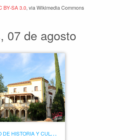
C BY-SA 3.0
, via Wikimedia Commons
 07 de agosto
M
USEO DE HISTORIA Y CULTURA CASA PEDRILLA