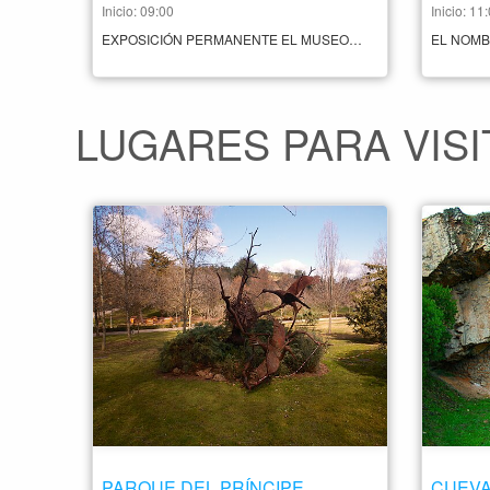
Inicio: 09:00
Inicio: 11
EXPOSICIÓN PERMANENTE EL MUSEO DE CÁCERES CUENTA EN SU EXPOSICIÓN PERMANENTE CON VARIAS SECCIONES: SECCIÓN ARQUEOLOGÍA SECCIÓN ETNOGRAFÍA SECCIÓN BELLAS ARTES ALJIBE ANDALUSÍ HORARIO MARTES A VIERNES: 9,00 A 15,00 16,00 A 20,00 SÁBADOS Y FESTIVOS 10,00 A 15,00 16,00 A 20,00 DOMINGOS 10,30 A 15,00 VISITAS GUIADAS RESERVA EN MUSEODECACERES.EDUCACION@GMAIL.COM PRECIO CONTACTO +34 927 01 08 77
LUGARES PARA VISI
PARQUE DEL PRÍNCIPE
CUEVA