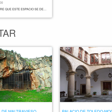
:00
EL NOMBRE QUE ESTE ESPACIO SE DEBE A QUE SU CONSTRUCCIÓN SOBRE UN ANTIGUO LAVADERO DEL SIGLO XVI FUE UN ENCARGO DE LA FAMILIA MARÍN PEDRILLA. ACTUALMENTE PERTENECE A LA DIPUTACIÓN PROVINCIAL DE CÁCERES. ESTE MUSEO HACE UN REPASO POR LAS OBRAS DE ARTISTAS DE LOS SIGLOS XIX Y XX. SU OBJETIVO ES MOSTRAR LA HISTORIA RECIENTE DE CÁCERES. CABE DESTACAR QUE LOS JARDINES QUE HAY EN EL EXTERIOR DE LA CASA SON PRECIOSOS, DONDE INCLUSO SE REALIZAN CONCIERTOS GRATUITOS DURANTE LA ÉPOCA ESTIVAL. HORARIO MARTES A SÁBADO 11.00 A 14.00 17.00 A 20.00 DOMINGOS 11.00 A 14.00 PRECIO ENTRADA GRATUITA CONTACTO +34 927 24 16 33
TAR
 DE MALTRAVIESO