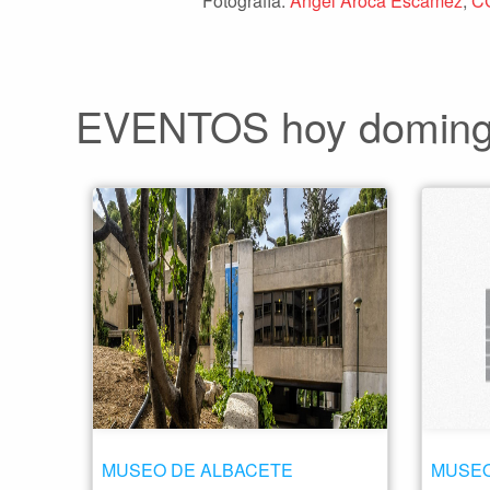
Fotografía:
Angel Aroca Escámez
,
C
EVENTOS hoy domingo
MUSEO DE ALBACETE
MUSEO