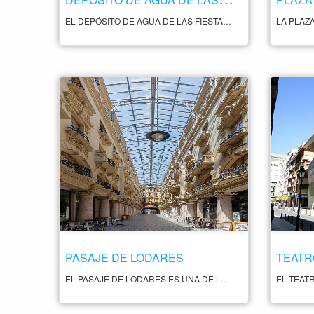
EL DEPÓSITO DE AGUA DE LAS FIESTAS DEL ÁRBOL ES UN MONUMENTO HISTÓRICO SITUADO EN EL PARQUE DE LA FIESTA DEL ÁRBOL DE ALBACETE. EL MONUMENTO SE CONSTRUYÓ EN 1907 CON MOTIVO DE LA CELEBRACIÓN DE LAS FIESTAS DEL ÁRBOL, UNA INICIATIVA DE LA INSTITUCIÓN LIBRE DE ENSEÑANZA PARA FOMENTAR LA EDUCACIÓN Y LA CONCIENCIA ECOLÓGICA ENTRE LA POBLACIÓN. EL DEPÓSITO DE AGUA DE LAS FIESTAS DEL ÁRBOL ES UN EDIFICIO DE ESTILO MODERNISTA, DISEÑADO POR EL ARQUITECTO JULIO CARRILERO Y CONSTRUIDO CON LADRILLO VISTO Y CERÁMICA VIDRIADA. EL MONUMENTO SE COMPONE DE UNA TORRE DE AGUA CON UNA ALTURA DE 28 METROS, QUE SERVÍA PARA ALMACENAR Y SUMINISTRAR AGUA PARA EL RIEGO DE LAS ZONAS VERDES DEL PARQUE Y DE LA CIUDAD. COMO CURIOSIDAD AÑADIR QUE ESTE DEPÓSITO ES LA CONSTRUCCIÓN MÁS ALTA DE LA COMUNIDAD AUTÓNOMA DE CASTILLA LA MANCHA.
PASAJE DE LODARES
TEATR
EL PASAJE DE LODARES ES UNA DE LAS JOYAS ARQUITECTÓNICAS DE ALBACETE. SE TRATA DE UNA GALERÍA COMERCIAL CONSTRUIDA EN 1925, UBICADA EN PLENO CENTRO HISTÓRICO DE LA CIUDAD, QUE FUE CONCEBIDA COMO UN ESPACIO DE OCIO Y COMERCIO QUE REUNIERA LAS MEJORES TIENDAS Y ESTABLECIMIENTOS DE LA ÉPOCA. EL PASAJE DE LODARES CUENTA CON UNA IMPRESIONANTE ARQUITECTURA DE ESTILO MODERNISTA, CON UNA CÚPULA DE VIDRIO Y HIERRO FORJADO QUE ILUMINA EL INTERIOR DE LA GALERÍA. EN SU INTERIOR SE PUEDEN ENCONTRAR TIENDAS Y COMERCIOS DE TODO TIPO, ASÍ COMO ALGUNOS BARES Y RESTAURANTES QUE OFRECEN UNA AMPLIA VARIEDAD DE PRODUCTOS Y SERVICIOS. ADEMÁS DE SU BELLEZA ARQUITECTÓNICA, EL PASAJE DE LODARES ES TAMBIÉN UN LUGAR CON GRAN IMPORTANCIA HISTÓRICA Y CULTURAL, YA QUE HA SIDO TESTIGO DE MUCHOS EVENTOS IMPORTANTES A LO LARGO DE LOS AÑOS.