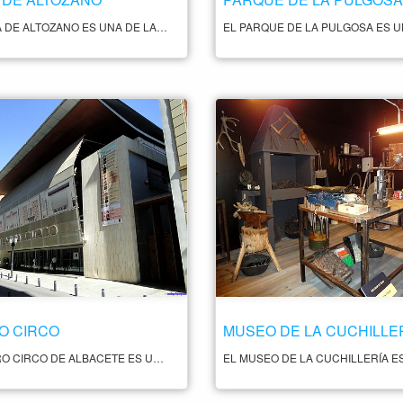
LA PLAZA DE ALTOZANO ES UNA DE LAS PLAZAS MÁS IMPORTANTES DE LA CIUDAD DE ALBACETE, UBICADA EN PLENO CENTRO HISTÓRICO Y COMERCIAL DE LA CIUDAD. ESTA PLAZA ES UNO DE LOS PUNTOS DE ENCUENTRO MÁS CONCURRIDOS Y ANIMADOS DE LA CIUDAD, DONDE SE PUEDE DISFRUTAR DE LA VIDA URBANA Y LA ACTIVIDAD COMERCIAL DE ALBACETE. LA PLAZA DE ALTOZANO ES UN ESPACIO AMPLIO Y DIÁFANO, RODEADO DE EDIFICIOS HISTÓRICOS Y MODERNOS. EN LA PLAZA SE PUEDEN ENCONTRAR DIFERENTES TERRAZAS DE BARES Y RESTAURANTES, DONDE SE PUEDE DISFRUTAR DE LA GASTRONOMÍA Y LA VIDA SOCIAL DE ALBACETE. ADEMÁS, LA PLAZA ES EL ESCENARIO DE DIFERENTES EVENTOS Y ACTIVIDADES CULTURALES Y FESTIVAS A LO LARGO DEL AÑO.
O CIRCO
MUSEO DE LA CUCHILLE
EL TEATRO CIRCO DE ALBACETE ES UNO DE LOS TEATROS MÁS EMBLEMÁTICOS Y ANTIGUOS DE ESPAÑA. FUE INAUGURADO EN 1887 Y ES UN EJEMPLO DE LA ARQUITECTURA MODERNISTA DE LA ÉPOCA. ESTÁ SITUADO EN PLENO CENTRO HISTÓRICO DE LA CIUDAD, EN LA PLAZA DEL ALTOZANO. EL EDIFICIO DEL TEATRO CIRCO ES UNA OBRA MAESTRA DEL ARQUITECTO DANIEL RUBIO SÁNCHEZ. EN SU INTERIOR SE PUEDE ADMIRAR UNA IMPRESIONANTE SALA DE ESPECTÁCULOS CON CAPACIDAD PARA 1100 PERSONAS, DECORADA CON PINTURAS MURALES Y UN TECHO PINTADO CON UN GRAN FRESCO. EL ESCENARIO DEL TEATRO CUENTA CON UN TELÓN DE BOCA Y UNA MAQUINARIA QUE PERMITE EL CAMBIO RÁPIDO DE DECORADOS. EN EL TEATRO CIRCO DE ALBACETE SE HAN CELEBRADO NUMEROSAS REPRESENTACIONES Y ACTUACIONES DE FAMOSOS ARTISTAS DE LA TALLA DE LA ACTRIZ SARAH BERNHARDT, EL TENOR ENRICO CARUSO O EL ILUSIONISTA HARRY HOUDINI. TAMBIÉN SE HAN REALIZADO ESTRENOS TEATRALES Y CINEMATOGRÁFICOS, ASÍ COMO IMPORTANTES EVENTOS CULTURALES Y SOCIALES. HOY EN DÍA, EL TEATRO CIRCO SIGUE SIENDO UN LUGAR DE REFERENCIA PARA LA CULTURA EN ALBACETE Y CUENTA CON UNA AMPLIA PROGRAMACIÓN DE ESPECTÁCULOS Y EVENTOS A LO LARGO DE TODO EL AÑO.